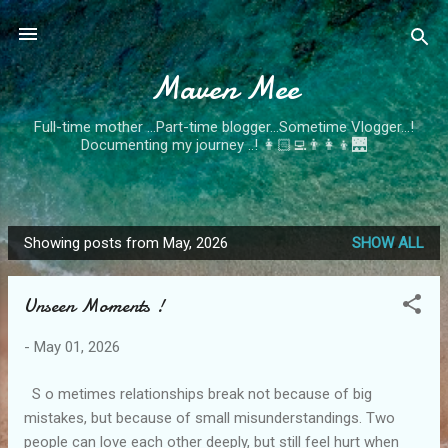
Skip to main content
Maven Mee
Full-time mother …Part-time blogger…Sometime Vlogger...!
Documenting my journey ..! 👩🏻‍💻👨‍👩‍👦🌉
Showing posts from May, 2026
SHOW ALL
P
o
Unseen Moments !
s
t
-
May 01, 2026
s
S o metimes relationships break not because of big
mistakes, but because of small misunderstandings. Two
people can love each other deeply, but still feel hurt when