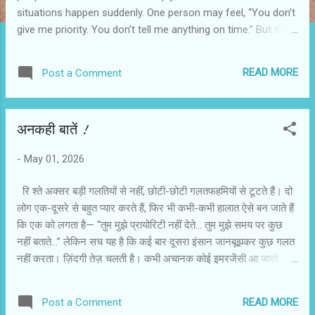
situations happen suddenly. One person may feel, “You don’t
give me priority. You don’t tell me anything on time.” But the
truth is, many times the other person is not doing anything
wrong on purpose. Life moves fast. Sometimes an
READ MORE
Post a Comment
emergency comes. Sometimes another call comes while we
are already talking. Sometimes we forget to say, “Wait,
someone is calling me.” Sometimes we cut the call by
अनकही बातें !
mistake. Sometimes we plan something last minute because
life changes suddenly. But the partner on the other side
-
May 01, 2026
cannot see all this. They only see the result: “You didn’t tell
me.” “You didn’t choose me.” “You always do this.” And
रि श्ते अक्सर बड़ी गलतियों से नहीं, छोटी-छोटी गलतफहमियों से टूटते हैं। दो
slowly, small misunderstandings start feeling like big
लोग एक-दूसरे से बहुत प्यार करते हैं, फिर भी कभी-कभी हालात ऐसे बन जाते हैं
wounds. One partner forgives easily. The other partner holds
कि एक को लगता है— “तुम मुझे प्रायोरिटी नहीं देते… तुम मुझे समय पर कुछ
the hurt longer. One tries to explain. The other feels ignored.
नहीं बताते…” लेकिन सच यह है कि कई बार दूसरा इंसान जानबूझकर कुछ गलत
And then both get tir...
नहीं करता। ज़िंदगी तेज़ चलती है। कभी अचानक कोई इमरजेंसी आ जाती है।
कभी हम एक कॉल पर होते हैं और दूसरी कॉल आ जाती है। कभी हम कहना भूल
जाते हैं, “रुको, कोई कॉल आ रही है।” कभी गलती से कॉल कट हो जाती है।
READ MORE
Post a Comment
कभी प्लान आख़िरी समय पर बदल जाते हैं। लेकिन सामने वाला यह सब नहीं